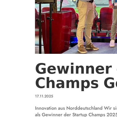
𝗚𝗲𝘄𝗶𝗻𝗻𝗲𝗿 
𝗖𝗵𝗮𝗺𝗽𝘀 
17.11.2025
Innovation aus Norddeutschland Wir sin
als Gewinner der Startup Champs 202