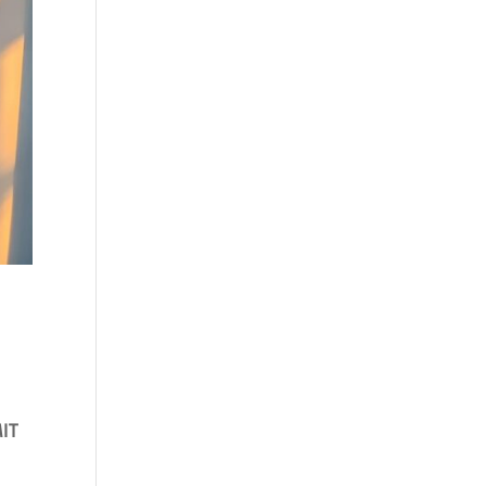
IT
..