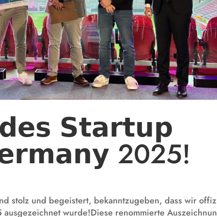
𝗱𝗲𝘀 𝗦𝘁𝗮𝗿𝘁𝘂𝗽
𝗲𝗿𝗺𝗮𝗻𝘆 2025!
d stolz und begeistert, bekanntzugeben, dass wir offizi
5 ausgezeichnet wurde!Diese renommierte Auszeichnu