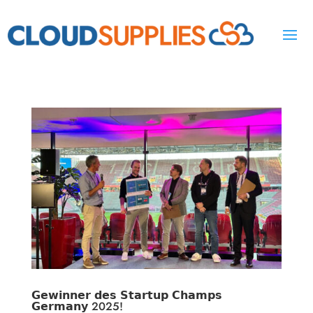
𝗚𝗲𝘄𝗶𝗻𝗻𝗲𝗿 𝗱𝗲𝘀 𝗦𝘁𝗮𝗿𝘁𝘂𝗽 𝗖𝗵𝗮𝗺𝗽𝘀
𝗚𝗲𝗿𝗺𝗮𝗻𝘆 2025!